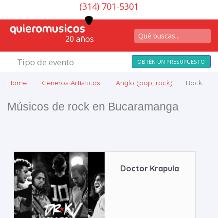
(314) 701-5301
20 años
Tipo de evento
OBTÉN UN PRESUPUESTO
Home
Géneros Artísticos
Anglo (pop, rock)
Rock
Músicos de rock en Bucaramanga
Doctor Krapula