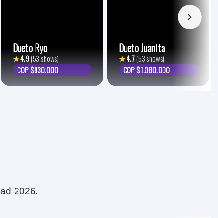
Dueto Ryo
Dueto Juanita
★
4.9
(53 shows)
★
4.7
(53 shows)
COP $930.000
COP $1.080.000
dad 2026.