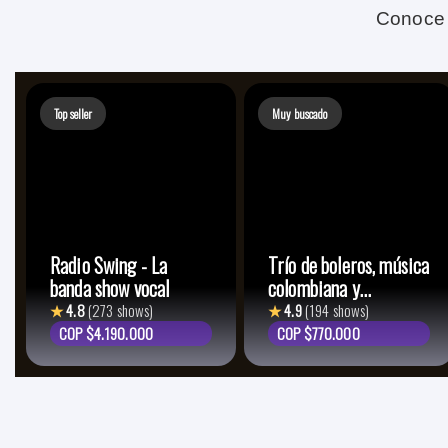
Conoce 
Top seller
Muy buscado
Radio Swing - La
Trío de boleros, música
banda show vocal
colombiana y
lationamericana
★
4.8
(273 shows)
★
4.9
(194 shows)
COP $4.190.000
COP $770.000