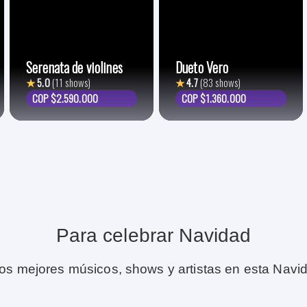
Serenata de violines
Dueto Vero
★
5.0
(11 shows)
★
4.7
(83 shows)
COP $2.590.000
COP $1.360.000
Para celebrar Navidad
 los mejores músicos, shows y artistas en esta Navi