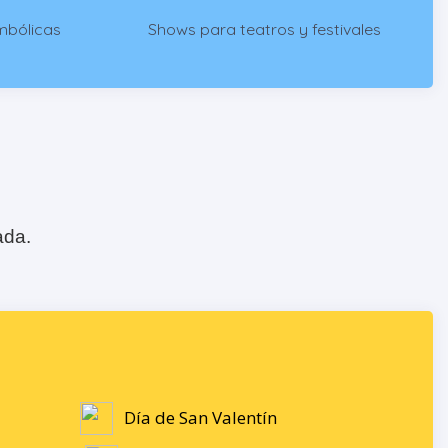
mbólicas
Shows para teatros y festivales
ada.
Día de San Valentín