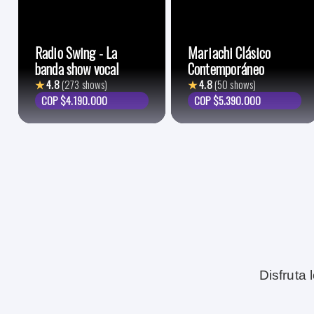
Radio Swing - La
Mariachi Clásico
banda show vocal
Contemporáneo
★
4.8
(273 shows)
★
4.8
(50 shows)
COP $4.190.000
COP $5.390.000
Disfruta