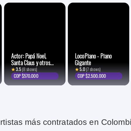
Actor: Papá Noel,
LocoPiano - Piano
Santa Claus y otros
Gigante
personajes de Navidad
★
3.5
(8 shows)
★
5.0
(7 shows)
COP $570.000
COP $2.500.000
rtistas más contratados en Colomb