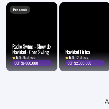
Muy buscado
Radio Swing - Show de
Navidad - Coro Swing
Navidad Lírica
Choir
★
5.0
(95 shows)
★
5.0
(12 shows)
COP $6.800.000
COP $2.080.000
A