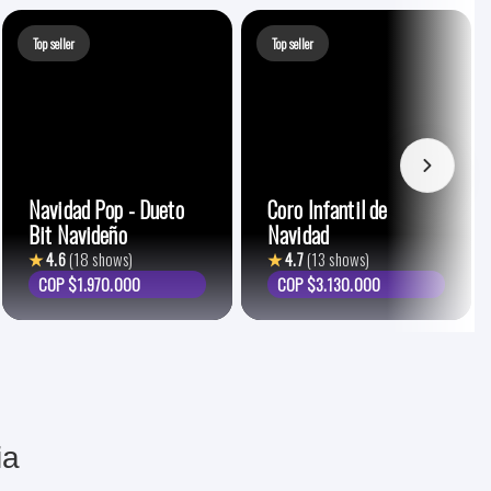
Top seller
Top seller
Navidad Pop - Dueto
Coro Infantil de
Bit Navideño
Navidad
★
4.6
(18 shows)
★
4.7
(13 shows)
COP $1.970.000
COP $3.130.000
ia