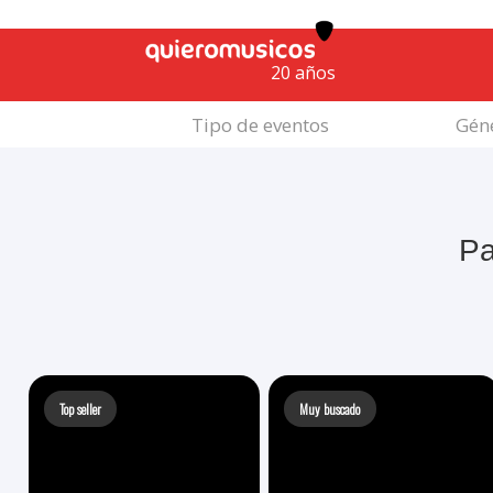
20 años
Tipo de eventos
Géne
Pa
Top seller
Muy buscado