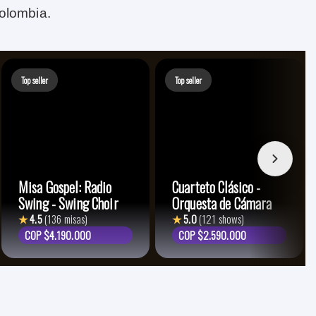
olombia.
Top seller
Top seller
Misa Gospel: Radio
Cuarteto Clásico -
Swing - Swing Choir
Orquesta de Cámara
★
4.5
(136 misas)
★
5.0
(121 shows)
COP $4.190.000
COP $2.590.000