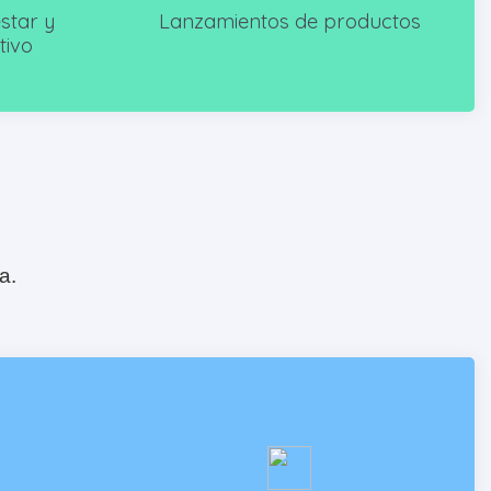
star y
Lanzamientos de productos
tivo
a.