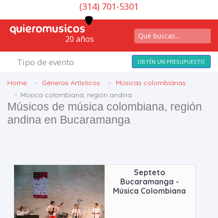
(314) 701-5301
20 años
Tipo de evento
OBTÉN UN PRESUPUESTO
Home
Géneros Artísticos
Músicas colombianas
Música colombiana, región andina
Músicos de música colombiana, región
andina en Bucaramanga
Septeto
Bucaramanga -
Música Colombiana